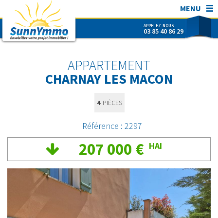
MENU
APPELEZ-NOUS
03 85 40 86 29
SunnYmmo
ACHETER
APPARTEMENT
VENDRE
CHARNAY LES MACON
ESTIMER
4
PIÈCES
SUNNYMMO
CONTACT
Référence : 2297
NOUS REJOINDRE !
207 000 €
HAI
RECHERCHER RÉF.