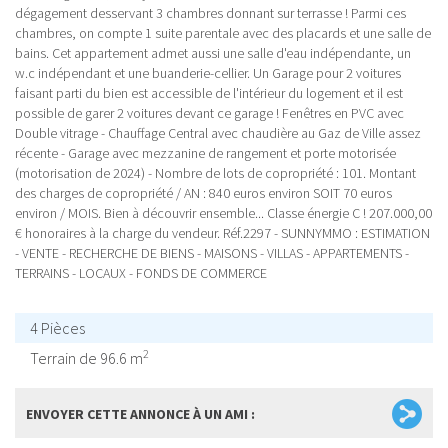
dégagement desservant 3 chambres donnant sur terrasse ! Parmi ces
chambres, on compte 1 suite parentale avec des placards et une salle de
bains. Cet appartement admet aussi une salle d'eau indépendante, un
w.c indépendant et une buanderie-cellier. Un Garage pour 2 voitures
faisant parti du bien est accessible de l'intérieur du logement et il est
possible de garer 2 voitures devant ce garage ! Fenêtres en PVC avec
Double vitrage - Chauffage Central avec chaudière au Gaz de Ville assez
récente - Garage avec mezzanine de rangement et porte motorisée
(motorisation de 2024) - Nombre de lots de copropriété : 101. Montant
des charges de copropriété / AN : 840 euros environ SOIT 70 euros
environ / MOIS. Bien à découvrir ensemble... Classe énergie C ! 207.000,00
€ honoraires à la charge du vendeur. Réf.2297 - SUNNYMMO : ESTIMATION
- VENTE - RECHERCHE DE BIENS - MAISONS - VILLAS - APPARTEMENTS -
TERRAINS - LOCAUX - FONDS DE COMMERCE
4 Pièces
2
Terrain de 96.6 m
ENVOYER CETTE ANNONCE À UN AMI :