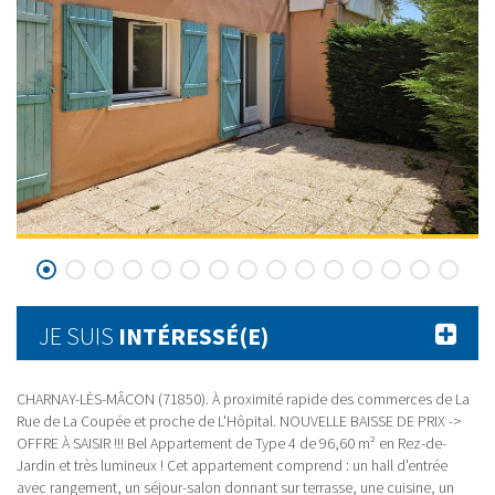
JE SUIS
INTÉRESSÉ(E)
CHARNAY-LÈS-MÂCON (71850). À proximité rapide des commerces de La
Rue de La Coupée et proche de L'Hôpital. NOUVELLE BAISSE DE PRIX ->
OFFRE À SAISIR !!! Bel Appartement de Type 4 de 96,60 m² en Rez-de-
Jardin et très lumineux ! Cet appartement comprend : un hall d'entrée
avec rangement, un séjour-salon donnant sur terrasse, une cuisine, un