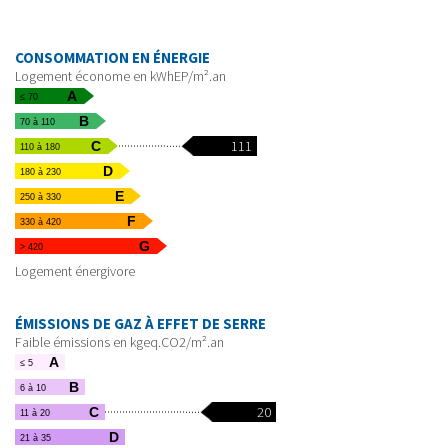
CONSOMMATION EN ÉNERGIE
Logement économe en kWhEP/m².an
A
≤ 70
B
70 à 110
111
C
110 à 180
D
180 à 230
E
250 à 330
F
330 à 420
G
> 420
Logement énergivore
ÉMISSIONS DE GAZ À EFFET DE SERRE
Faible émissions en kgeq.CO2/m².an
A
≤ 5
B
6 à 10
20
C
11 à 20
D
21 à 35