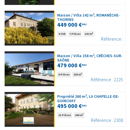
2
Maison / Villa 142 m
, ROMANÈCHE-
THORINS
449 000 €
HAI
2
4 Chb
7 Pièces
142 m
Référence :
2
Maison / Villa 158 m
, CRÊCHES-SUR-
SAÔNE
479 000 €
HAI
2
6 Pièces
158 m
Référence : 2225
2
Propriété 260 m
, LA CHAPELLE-DE-
GUINCHAY
495 000 €
HAI
2
13 Pièces
260 m
Référence : 2308