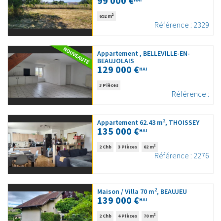
99 000 €
2
692 m
Référence : 2329
Appartement , BELLEVILLE-EN-
BEAUJOLAIS
129 000 €
HAI
3 Pièces
Référence :
2
Appartement 62.43 m
, THOISSEY
135 000 €
HAI
2
2 Chb
3 Pièces
62 m
Référence : 2276
2
Maison / Villa 70 m
, BEAUJEU
139 000 €
HAI
2
2 Chb
4 Pièces
70 m