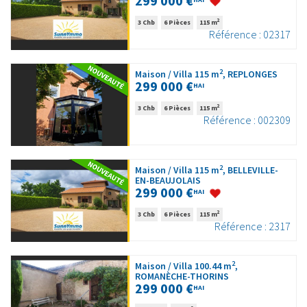
299 000 €
2
3 Chb
6 Pièces
115 m
Référence : 02317
2
Maison / Villa 115 m
, REPLONGES
299 000 €
HAI
2
3 Chb
6 Pièces
115 m
Référence : 002309
2
Maison / Villa 115 m
, BELLEVILLE-
EN-BEAUJOLAIS
299 000 €
HAI
2
3 Chb
6 Pièces
115 m
Référence : 2317
2
Maison / Villa 100.44 m
,
ROMANÈCHE-THORINS
299 000 €
HAI