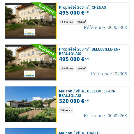
2
Propriété 260 m
, CHÉNAS
495 000 €
HAI
2
13 Pièces
260 m
Référence : 00002308
2
Propriété 260 m
, BELLEVILLE-EN-
BEAUJOLAIS
495 000 €
HAI
2
13 Pièces
260 m
Référence : 02308
Maison / Villa , BELLEVILLE-EN-
BEAUJOLAIS
520 000 €
HAI
3 Pièces
Référence : 00002268
Maison / Villa , DRACÉ