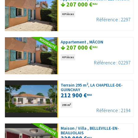
207 000 €
HAI
4 Pièces
Référence : 2297
Appartement , MÂCON
207 000 €
HAI
4 Pièces
Référence : 02297
2
Terrain 295 m
, LA CHAPELLE-DE-
GUINCHAY
212 900 €
HAI
2
295 m
Référence : 2194
Maison / Villa , BELLEVILLE-EN-
BEAUJOLAIS
HAI