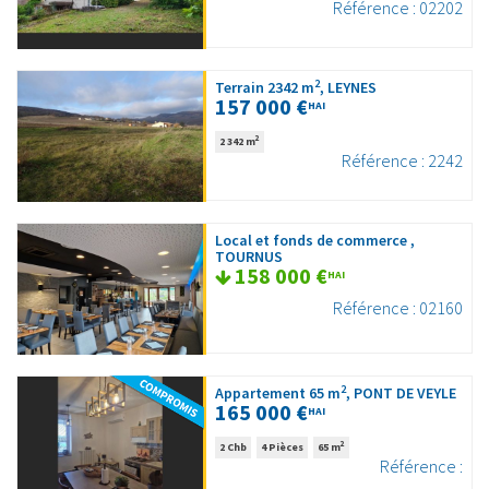
Référence : 02202
2
Terrain 2342 m
, LEYNES
157 000 €
HAI
2
2 342 m
Référence : 2242
Local et fonds de commerce ,
TOURNUS
158 000 €
HAI
Référence : 02160
2
Appartement 65 m
, PONT DE VEYLE
165 000 €
HAI
2
2 Chb
4 Pièces
65 m
Référence :