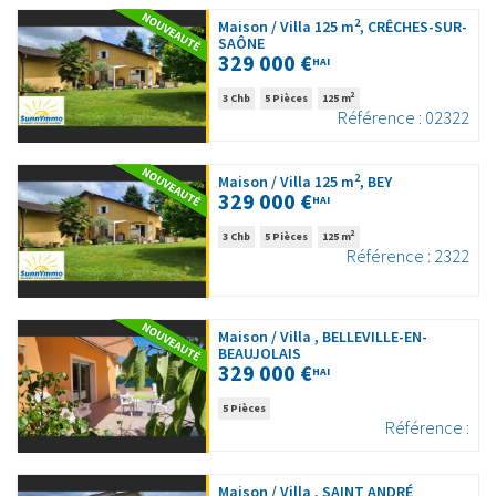
2
Maison / Villa 125 m
, CRÊCHES-SUR-
SAÔNE
329 000 €
HAI
2
3 Chb
5 Pièces
125 m
Référence : 02322
2
Maison / Villa 125 m
, BEY
329 000 €
HAI
2
3 Chb
5 Pièces
125 m
Référence : 2322
Maison / Villa , BELLEVILLE-EN-
BEAUJOLAIS
329 000 €
HAI
5 Pièces
Référence :
Maison / Villa , SAINT ANDRÉ