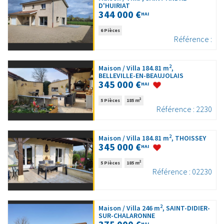
D'HUIRIAT
344 000 €
HAI
6 Pièces
Référence :
2
Maison / Villa 184.81 m
,
BELLEVILLE-EN-BEAUJOLAIS
345 000 €
HAI
2
5 Pièces
185 m
Référence : 2230
2
Maison / Villa 184.81 m
, THOISSEY
345 000 €
HAI
2
5 Pièces
185 m
Référence : 02230
2
Maison / Villa 246 m
, SAINT-DIDIER-
SUR-CHALARONNE
HAI