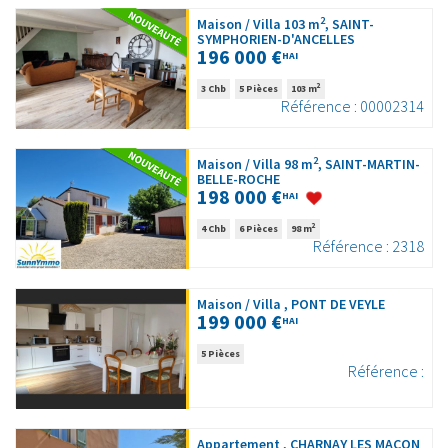
2
Maison / Villa 103 m
, SAINT-
SYMPHORIEN-D'ANCELLES
196 000 €
HAI
2
3 Chb
5 Pièces
103 m
Référence : 00002314
2
Maison / Villa 98 m
, SAINT-MARTIN-
BELLE-ROCHE
198 000 €
HAI
2
4 Chb
6 Pièces
98 m
Référence : 2318
Maison / Villa , PONT DE VEYLE
199 000 €
HAI
5 Pièces
Référence :
Appartement , CHARNAY LES MACON