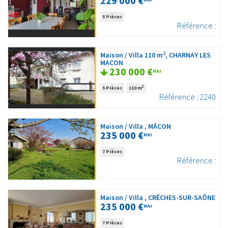
229 000 €
5 Pièces
Référence :
2
Maison / Villa 110 m
, CHARNAY LES
MACON
230 000 €
HAI
2
5 Pièces
110 m
Référence : 2240
Maison / Villa , MÂCON
235 000 €
HAI
7 Pièces
Référence :
Maison / Villa , CRÊCHES-SUR-SAÔNE
235 000 €
HAI
7 Pièces