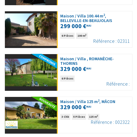
2
Maison / Villa 100.44 m
,
BELLEVILLE-EN-BEAUJOLAIS
299 000 €
HAI
2
6 Pièces
100 m
Référence : 02311
Maison / Villa , ROMANÈCHE-
THORINS
329 000 €
HAI
6 Pièces
Référence :
2
Maison / Villa 125 m
, MÂCON
329 000 €
HAI
2
3 Chb
5 Pièces
125 m
Référence : 002322