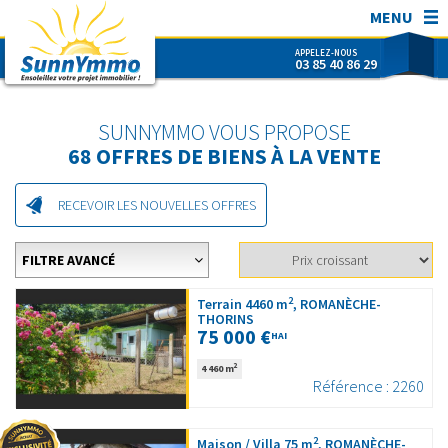
MENU
APPELEZ-NOUS
03 85 40 86 29
SunnYmmo
ACHETER
SUNNYMMO VOUS PROPOSE
VENDRE
68
OFFRES DE BIENS À LA VENTE
ESTIMER
RECEVOIR LES NOUVELLES OFFRES
SUNNYMMO
CONTACT
FILTRE AVANCÉ
NOUS REJOINDRE !
2
Terrain 4460 m
, ROMANÈCHE-
THORINS
RECHERCHER RÉF.
75 000 €
HAI
2
4 460 m
Référence : 2260
2
Maison / Villa 75 m
, ROMANÈCHE-