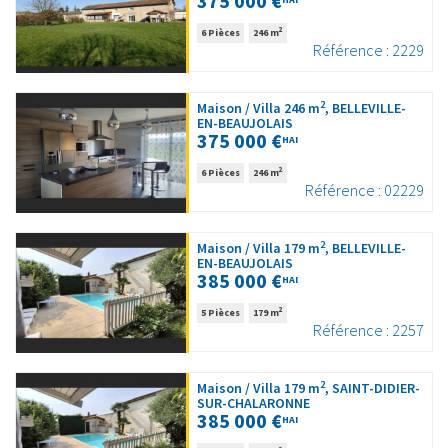
375 000 €
2
6 Pièces
246 m
Référence : 2229
2
Maison / Villa 246 m
, BELLEVILLE-
EN-BEAUJOLAIS
375 000 €
HAI
2
6 Pièces
246 m
Référence : 02229
2
Maison / Villa 179 m
, BELLEVILLE-
EN-BEAUJOLAIS
385 000 €
HAI
2
5 Pièces
179 m
Référence : 2257
2
Maison / Villa 179 m
, SAINT-DIDIER-
SUR-CHALARONNE
385 000 €
HAI