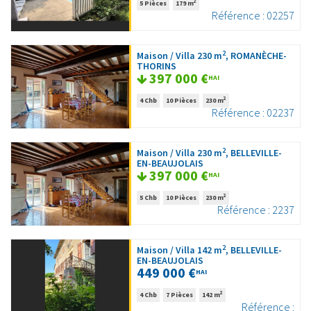
2
5 Pièces
179 m
Référence : 02257
2
Maison / Villa 230 m
, ROMANÈCHE-
THORINS
397 000 €
HAI
2
4 Chb
10 Pièces
230 m
Référence : 02237
2
Maison / Villa 230 m
, BELLEVILLE-
EN-BEAUJOLAIS
397 000 €
HAI
2
5 Chb
10 Pièces
230 m
Référence : 2237
2
Maison / Villa 142 m
, BELLEVILLE-
EN-BEAUJOLAIS
449 000 €
HAI
2
4 Chb
7 Pièces
142 m
Référence :