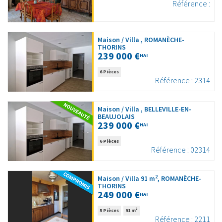
Référence :
Maison / Villa , ROMANÈCHE-
THORINS
239 000 €
HAI
6 Pièces
Référence : 2314
Maison / Villa , BELLEVILLE-EN-
BEAUJOLAIS
239 000 €
HAI
6 Pièces
Référence : 02314
2
Maison / Villa 91 m
, ROMANÈCHE-
THORINS
249 000 €
HAI
2
5 Pièces
91 m
Référence : 2211