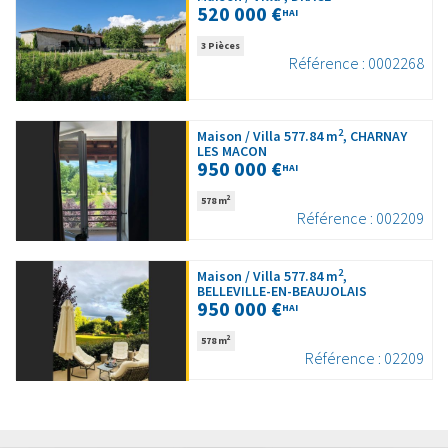
520 000 €
HAI
3 Pièces
Référence : 0002268
2
Maison / Villa 577.84 m
, CHARNAY
LES MACON
950 000 €
HAI
2
578 m
Référence : 002209
2
Maison / Villa 577.84 m
,
BELLEVILLE-EN-BEAUJOLAIS
950 000 €
HAI
2
578 m
Référence : 02209