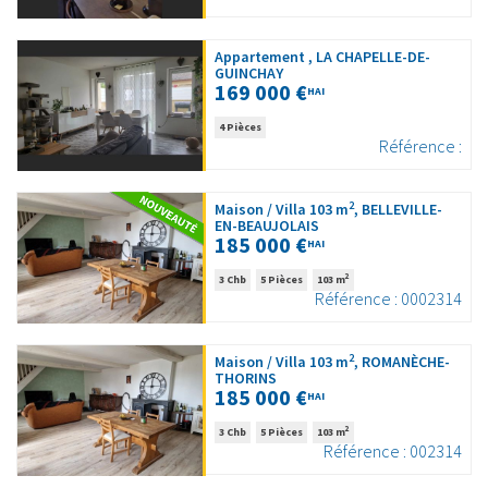
Appartement , LA CHAPELLE-DE-
GUINCHAY
169 000 €
HAI
4 Pièces
Référence :
2
Maison / Villa 103 m
, BELLEVILLE-
EN-BEAUJOLAIS
185 000 €
HAI
2
3 Chb
5 Pièces
103 m
Référence : 0002314
2
Maison / Villa 103 m
, ROMANÈCHE-
THORINS
185 000 €
HAI
2
3 Chb
5 Pièces
103 m
Référence : 002314