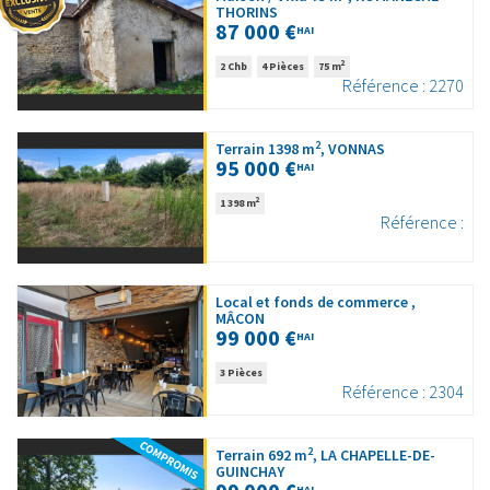
THORINS
87 000 €
HAI
2
2 Chb
4 Pièces
75 m
Référence : 2270
2
Terrain 1398 m
, VONNAS
95 000 €
HAI
2
1 398 m
Référence :
Local et fonds de commerce ,
MÂCON
99 000 €
HAI
3 Pièces
Référence : 2304
2
Terrain 692 m
, LA CHAPELLE-DE-
GUINCHAY
HAI