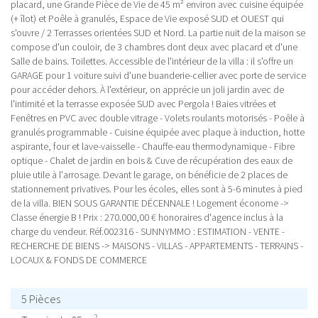
placard, une Grande Pièce de Vie de 45 m² environ avec cuisine équipée
(+ îlot) et Poêle à granulés, Espace de Vie exposé SUD et OUEST qui
s'ouvre / 2 Terrasses orientées SUD et Nord. La partie nuit de la maison se
compose d'un couloir, de 3 chambres dont deux avec placard et d'une
Salle de bains. Toilettes. Accessible de l'intérieur de la villa : il s'offre un
GARAGE pour 1 voiture suivi d'une buanderie-cellier avec porte de service
pour accéder dehors. À l'extérieur, on apprécie un joli jardin avec de
l'intimité et la terrasse exposée SUD avec Pergola ! Baies vitrées et
Fenêtres en PVC avec double vitrage - Volets roulants motorisés - Poêle à
granulés programmable - Cuisine équipée avec plaque à induction, hotte
aspirante, four et lave-vaisselle - Chauffe-eau thermodynamique - Fibre
optique - Chalet de jardin en bois & Cuve de récupération des eaux de
pluie utile à l'arrosage. Devant le garage, on bénéficie de 2 places de
stationnement privatives. Pour les écoles, elles sont à 5-6 minutes à pied
de la villa. BIEN SOUS GARANTIE DÉCENNALE ! Logement économe ->
Classe énergie B ! Prix : 270.000,00 € honoraires d'agence inclus à la
charge du vendeur. Réf.002316 - SUNNYMMO : ESTIMATION - VENTE -
RECHERCHE DE BIENS -> MAISONS - VILLAS - APPARTEMENTS - TERRAINS -
LOCAUX & FONDS DE COMMERCE
5 Pièces
2