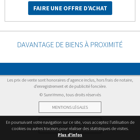
FAIRE UNE OFFRE D’ACHAT
DAVANTAGE DE BIENS À PROXIMITÉ
Les prix de vente sont honoraires d'agence inclus, hors frais de notaire,
d'enregistrement et de publicité foncière.
©
SunnYmmo
, tous droits réservés
MENTIONS LÉGALES
En poursuivant votre navigation sur ce site, vous acceptez l'utilisation de
HONORAIRES DE
TRANSACTIONS
cookies ou autres traceurs pour réaliser des statistiques de visites.
Plus d'infos