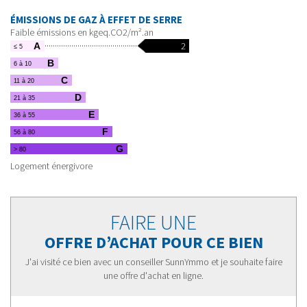
ÉMISSIONS DE GAZ À EFFET DE SERRE
Faible émissions en kgeq.CO2/m².an
2
A
≤ 5
B
6 à 10
C
11 à 20
D
21 à 35
E
36 à 55
F
56 à 80
G
> 80
Logement énergivore
FAIRE UNE
OFFRE D’ACHAT POUR CE BIEN
J'ai visité ce bien avec un conseiller SunnYmmo et je souhaite faire
une offre d'achat en ligne.