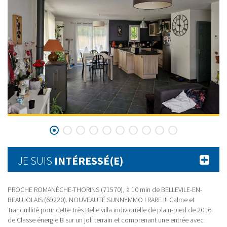
JE SUIS
INTÉRESSÉ(E)
PROCHE ROMANÈCHE-THORINS (71570), à 10 min de BELLEVILE-EN-
BEAUJOLAIS (69220). NOUVEAUTÉ SUNNYMMO ! RARE !!! Calme et
Tranquillité pour cette Très Belle villa individuelle de plain-pied de 2016
de Classe énergie B sur un joli terrain et comprenant une entrée avec