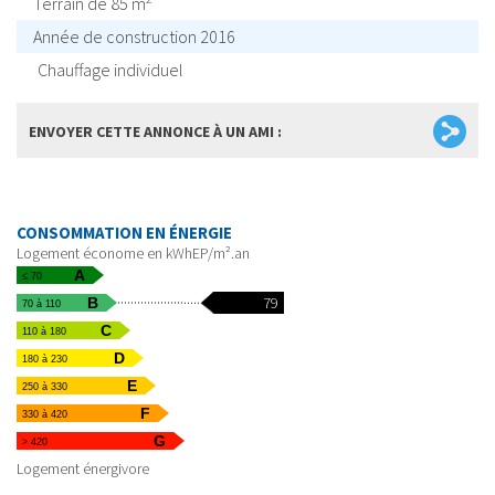
Terrain de 85 m
Année de construction 2016
Chauffage individuel
ENVOYER CETTE ANNONCE À UN AMI :
CONSOMMATION EN ÉNERGIE
Logement économe en kWhEP/m².an
A
≤ 70
79
B
70 à 110
C
110 à 180
D
180 à 230
E
250 à 330
F
330 à 420
G
> 420
Logement énergivore