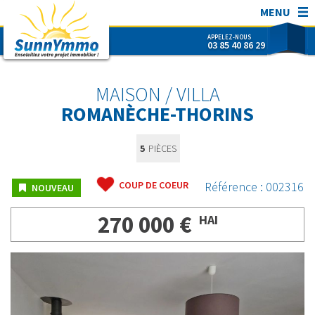
MENU
APPELEZ-NOUS
03 85 40 86 29
SunnYmmo
ACHETER
MAISON / VILLA
VENDRE
ROMANÈCHE-THORINS
ESTIMER
5
PIÈCES
SUNNYMMO
CONTACT
COUP DE COEUR
Référence : 002316
NOUVEAU
NOUS REJOINDRE !
270 000 €
HAI
RECHERCHER RÉF.