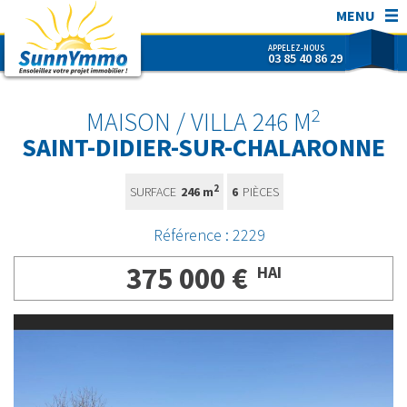
MENU
APPELEZ-NOUS
03 85 40 86 29
SunnYmmo
ACHETER
2
MAISON / VILLA 246 M
VENDRE
SAINT-DIDIER-SUR-CHALARONNE
ESTIMER
2
SURFACE
246 m
6
PIÈCES
SUNNYMMO
CONTACT
Référence : 2229
NOUS REJOINDRE !
375 000 €
HAI
RECHERCHER RÉF.