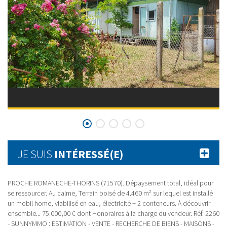
JE SUIS
INTÉRESSÉ(E)
PROCHE ROMANECHE-THORINS (71570). Dépaysement total, idéal pour
se ressourcer. Au calme, Terrain boisé de 4.460 m² sur lequel est installé
un mobil home, viabilisé en eau, électricité + 2 conteneurs. À découvrir
ensemble... 75.000,00 € dont Honoraires à la charge du vendeur. Réf. 2260
- SUNNYMMO : ESTIMATION - VENTE - RECHERCHE DE BIENS - MAISONS -