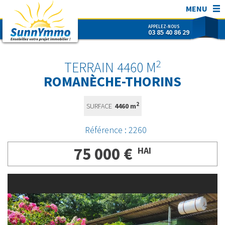
MENU
APPELEZ-NOUS
03 85 40 86 29
SunnYmmo
ACHETER
2
TERRAIN 4460 M
VENDRE
ROMANÈCHE-THORINS
ESTIMER
2
SURFACE
4460 m
SUNNYMMO
CONTACT
Référence : 2260
NOUS REJOINDRE !
75 000 €
HAI
RECHERCHER RÉF.