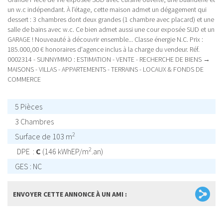
un w.c indépendant. À l'étage, cette maison admet un dégagement qui
dessert : 3 chambres dont deux grandes (1 chambre avec placard) et une
salle de bains avec w.c. Ce bien admet aussi une cour exposée SUD et un
GARAGE ! Nouveauté à découvrir ensemble... Classe énergie N.C. Prix :
185.000,00 € honoraires d'agence inclus à la charge du vendeur. Réf.
0002314 - SUNNYMMO : ESTIMATION - VENTE - RECHERCHE DE BIENS →
MAISONS - VILLAS - APPARTEMENTS - TERRAINS - LOCAUX & FONDS DE
COMMERCE
5 Pièces
3 Chambres
2
Surface de 103 m
2
DPE :
C
(146 kWhEP/m
.an)
GES : NC
ENVOYER CETTE ANNONCE À UN AMI :