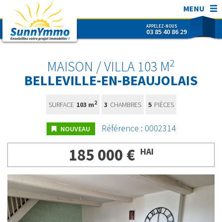
MENU
APPELEZ-NOUS
03 85 40 86 29
SunnYmmo
ACHETER
2
MAISON / VILLA 103 M
VENDRE
BELLEVILLE-EN-BEAUJOLAIS
ESTIMER
2
SURFACE
103 m
3
CHAMBRES
5
PIÈCES
SUNNYMMO
CONTACT
Référence : 0002314
NOUVEAU
NOUS REJOINDRE !
185 000 €
HAI
RECHERCHER RÉF.