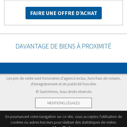
FAIRE UNE OFFRE D’ACHAT
DAVANTAGE DE BIENS À PROXIMITÉ
Les prix de vente sont honoraires d'agence inclus, hors frais de notaire,
d'enregistrement et de publicité foncière.
©
SunnYmmo
, tous droits réservés
MENTIONS LÉGALES
En poursuivant votre navigation sur ce site, vous acceptez l'utilisation de
HONORAIRES DE
TRANSACTIONS
cookies ou autres traceurs pour réaliser des statistiques de visites.