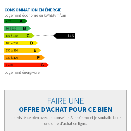
CONSOMMATION EN ÉNERGIE
Logement économe en kWhEP/m².an
A
≤ 70
B
70 à 110
146
C
110 à 180
D
180 à 230
E
250 à 330
F
330 à 420
G
> 420
Logement énergivore
FAIRE UNE
OFFRE D’ACHAT POUR CE BIEN
J'ai visité ce bien avec un conseiller SunnYmmo et je souhaite faire
une offre d'achat en ligne.