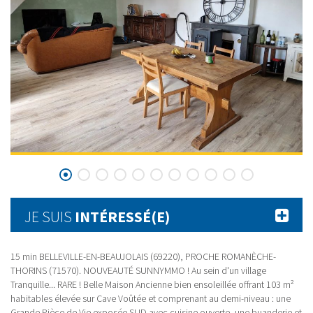
JE SUIS
INTÉRESSÉ(E)
15 min BELLEVILLE-EN-BEAUJOLAIS (69220), PROCHE ROMANÈCHE-
THORINS (71570). NOUVEAUTÉ SUNNYMMO ! Au sein d'un village
Tranquille... RARE ! Belle Maison Ancienne bien ensoleillée offrant 103 m²
habitables élevée sur Cave Voûtée et comprenant au demi-niveau : une
Grande Pièce de Vie exposée SUD avec cuisine ouverte, une buanderie et