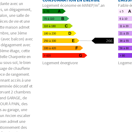
ndante avec un
Logement économe en kWhEP/m².an
Faible 
ins, un dégagement,
A
A
≤ 70
≤ 5
alon, une salle de
B
70 à 110
6 à 10
èces de vie et une
C
ette maison admet
110 à 180
11 à 20
ambre, une 3ème
D
180 à 230
21 à 35
e (avec balcon) avec
266
E
250 à 330
36 à 55
un dégagement avec
F
330 à 420
56 à 80
 3ème étage, cette
G
Belle Charpente en
> 420
> 80
u sous-sol, le bien
Logement énergivore
Logemen
sage de chaufferie
èce de rangement.
onnant accès à une
heminée décoratif et
servant 2 chambres
Grand GARAGE, de
OUR À PAIN, des
s au garage, une
 un Ancien escalier
ce bien admet une
ationnement des