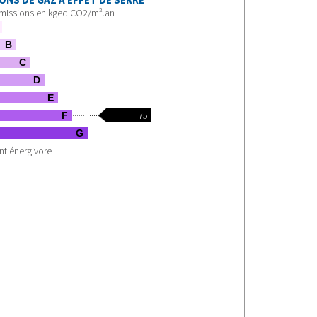
émissions en kgeq.CO2/m².an
B
C
D
E
75
F
G
t énergivore