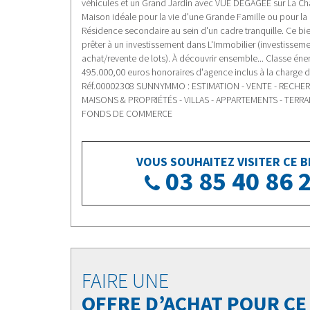
véhicules et un Grand Jardin avec VUE DÉGAGÉE sur La Cha
Maison idéale pour la vie d'une Grande Famille ou pour la 
Résidence secondaire au sein d'un cadre tranquille. Ce bie
prêter à un investissement dans L'Immobilier (investisseme
achat/revente de lots). À découvrir ensemble... Classe énerg
495.000,00 euros honoraires d'agence inclus à la charge 
Réf.00002308 SUNNYMMO : ESTIMATION - VENTE - RECHE
MAISONS & PROPRIÉTÉS - VILLAS - APPARTEMENTS - TERRA
FONDS DE COMMERCE
VOUS SOUHAITEZ VISITER CE BI
03 85 40 86 
FAIRE UNE
OFFRE D’ACHAT POUR CE