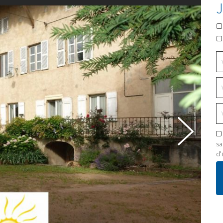
sa
next
d'