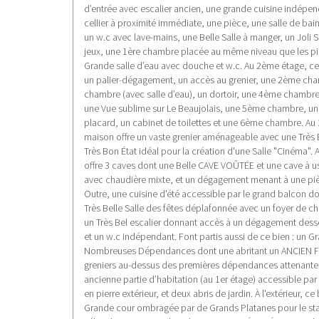
d’entrée avec escalier ancien, une grande cuisine indépe
cellier à proximité immédiate, une pièce, une salle de ba
un w.c avec lave-mains, une Belle Salle à manger, un Joli S
jeux, une 1ère chambre placée au même niveau que les pi
Grande salle d’eau avec douche et w.c. Au 2ème étage, c
un palier-dégagement, un accès au grenier, une 2ème ch
chambre (avec salle d’eau), un dortoir, une 4ème chambr
une Vue sublime sur Le Beaujolais, une 5ème chambre, 
placard, un cabinet de toilettes et une 6ème chambre. Au
maison offre un vaste grenier aménageable avec une Très 
Très Bon État idéal pour la création d'une Salle "Cinéma". A
offre 3 caves dont une Belle CAVE VOÛTÉE et une cave à u
avec chaudière mixte, et un dégagement menant à une pi
Outre, une cuisine d'été accessible par le grand balcon d
Très Belle Salle des fêtes déplafonnée avec un foyer de c
un Très Bel escalier donnant accès à un dégagement des
et un w.c indépendant. Font partis aussi de ce bien : un 
Nombreuses Dépendances dont une abritant un ANCIEN F
greniers au-dessus des premières dépendances attenante
ancienne partie d’habitation (au 1er étage) accessible par
en pierre extérieur, et deux abris de jardin. À l'extérieur, 
Grande cour ombragée par de Grands Platanes pour le st