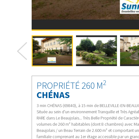
prev
2
PROPRIÉTÉ 260 M
CHÉNAS
3 min CHÉNAS (69840), à 15 min de BELLEVILLE-EN-BEAUJO
Située au sein d'un environnement Tranquille et Très Agréabl
RARE dans Le Beaujolais... Très Belle Propriété de Caractè
volumes de 260 m² habitables (dont 8 chambres) avec Mag
Beaujolais / un Beau Terrain de 2.600 m² et comportant u
familiale comprenant au 1er étage accessible par un grand