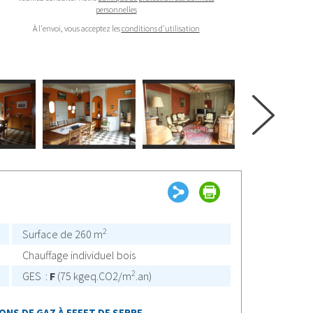
personnelles
À l'envoi, vous acceptez les
conditions d'utilisation
next
2
Surface de 260 m
Chauffage individuel bois
2
GES :
F
(75 kgeq.CO2/m
.an)
ONS DE GAZ À EFFET DE SERRE