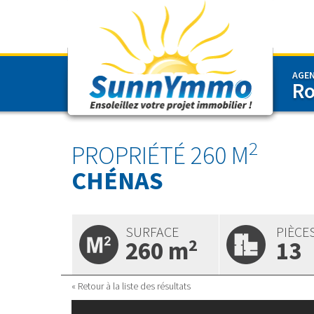
2
PROPRIÉTÉ 260 M
CHÉNAS
AGE
Ro
SunnYmmo
2
PROPRIÉTÉ 260 M
CHÉNAS
SURFACE
PIÈCE
2
260 m
13
« Retour à la liste des résultats