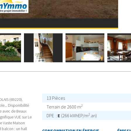
13 Pièces
LAIS (69220).
e... Disponibilité
2
Terrain de 2600 m
re avec de Beaux
2
DPE :
E
(266 kWhEP/m
.an)
nifique VUE sur Le
ne Vaste Maison
 balcon : un hall
CONSOMMATION EN ÉNERGIE
ÉMISSI