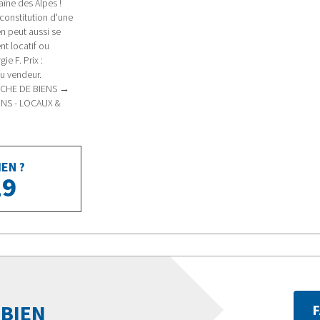
îne des Alpes !
constitution d'une
n peut aussi se
nt locatif ou
ie F. Prix :
du vendeur.
RCHE DE BIENS →
INS - LOCAUX &
EN ?
29
 BIEN
F