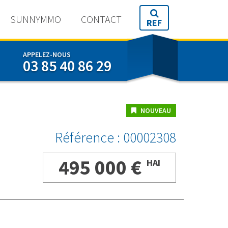
495 000 €
HAI
SUNNYMMO
CONTACT
REF
APPELEZ-NOUS
03 85 40 86 29
NOUVEAU
Référence : 00002308
495 000 €
HAI