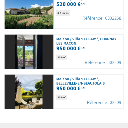
520 000 €
HAI
3 Pièces
Référence : 0002268
2
Maison / Villa 577.84 m
, CHARNAY
LES MACON
950 000 €
HAI
2
578 m
Référence : 002209
2
Maison / Villa 577.84 m
,
BELLEVILLE-EN-BEAUJOLAIS
950 000 €
HAI
2
578 m
Référence : 02209