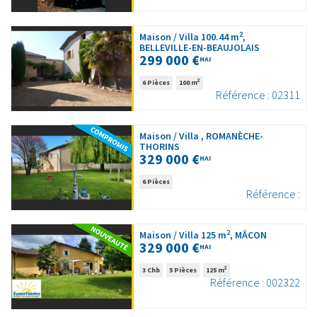
2
Maison / Villa 100.44 m
,
BELLEVILLE-EN-BEAUJOLAIS
299 000 €
HAI
2
6 Pièces
100 m
Référence : 02311
Maison / Villa , ROMANÈCHE-
THORINS
329 000 €
HAI
6 Pièces
Référence :
2
Maison / Villa 125 m
, MÂCON
329 000 €
HAI
2
3 Chb
5 Pièces
125 m
Référence : 002322