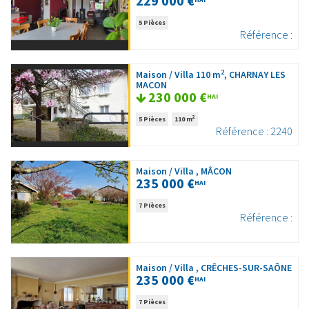
229 000 €
5 Pièces
Référence :
2
Maison / Villa 110 m
, CHARNAY LES
MACON
230 000 €
HAI
2
5 Pièces
110 m
Référence : 2240
Maison / Villa , MÂCON
235 000 €
HAI
7 Pièces
Référence :
Maison / Villa , CRÊCHES-SUR-SAÔNE
235 000 €
HAI
7 Pièces