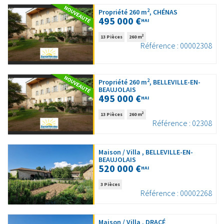
2
Propriété 260 m
, CHÉNAS
495 000 €
HAI
2
13 Pièces
260 m
Référence : 00002308
2
Propriété 260 m
, BELLEVILLE-EN-
BEAUJOLAIS
495 000 €
HAI
2
13 Pièces
260 m
Référence : 02308
Maison / Villa , BELLEVILLE-EN-
BEAUJOLAIS
520 000 €
HAI
3 Pièces
Référence : 00002268
Maison / Villa , DRACÉ